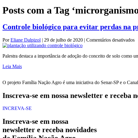
Posts com a Tag ‘microrganismo
Controle biológico para evitar perdas na 
e
Por
Eliane Dalpizol
|
29 de julho de 2020
|
Comentários desativados
C
b
Palestra destaca a importância de adoção do conceito de solo como um
p
ev
Leia Mais
p
n
p
O projeto Família Nação Agro é uma iniciativa do Senar-SP e o Canal R
d
o
Inscreva-se em nossa newsletter e receba 
INCREVA-SE
Inscreva-se em nossa
newsletter e receba novidades