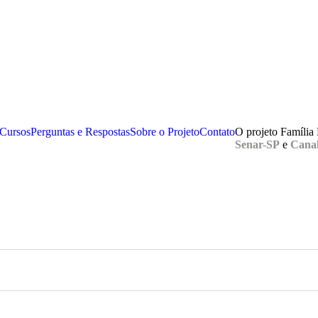
Cursos
Perguntas e Respostas
Sobre o Projeto
Contato
O projeto Família
Senar-SP
e
Canal