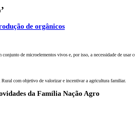
’
produção de orgânicos
m
ontrole
iológico
 conjunto de microelementos vivos e, por isso, a necessidade de usar c
ara
itar
erdas
a
rodução
ural com objetivo de valorizar e incentivar a agricultura familiar.
e
rgânicos
novidades da Família Nação Agro