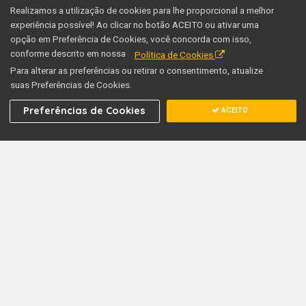
Realizamos a utilização de cookies para lhe proporcional a melhor
experiência possível! Ao clicar no botão ACEITO ou ativar uma
opção em Preferência de Cookies, você concorda com isso,
CAFEICULTURA
conforme descrito em nossa
Política de Cookies
Cafés especiais
proporcionam
Para alterar as preferências ou retirar o consentimento, atualize
inúmeras
suas Preferências de Cookies.
experiências
sensoriais aos
Preferências de Cookies
ACEITO
consumidores
CAFEICULTURA
Secretaria de
Agricultura divulga a
estimativa
preliminar do VPA
2020
CAFEICULTURA
FAESP