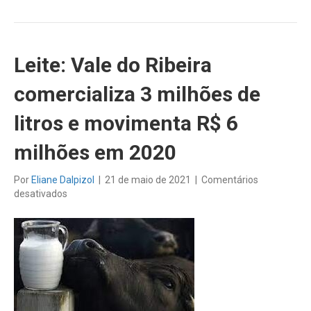
Leite: Vale do Ribeira
comercializa 3 milhões de
litros e movimenta R$ 6
milhões em 2020
Por
Eliane Dalpizol
|
21 de maio de 2021
|
Comentários
em
desativados
Leite:
Vale
do
Ribeira
comercializa
3
milhões
de