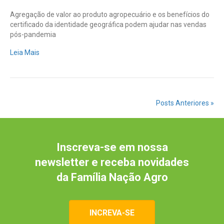
ganhar
Agregação de valor ao produto agropecuário e os benefícios do
mais
certificado da identidade geográfica podem ajudar nas vendas
espaço
pós-pandemia
no
mercado
Leia Mais
pós-
pandemia
Posts Anteriores »
Inscreva-se em nossa
newsletter e receba novidades
da Família Nação Agro
INCREVA-SE