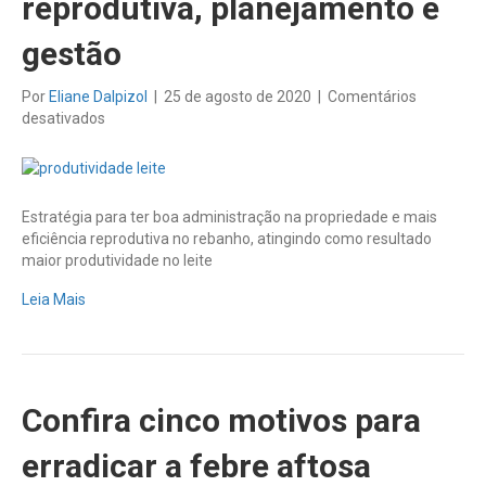
reprodutiva, planejamento e
gestão
Por
Eliane Dalpizol
|
25 de agosto de 2020
|
Comentários
em
desativados
Mais
leite:
eficiência
reprodutiva,
Estratégia para ter boa administração na propriedade e mais
planejamento
eficiência reprodutiva no rebanho, atingindo como resultado
e
maior produtividade no leite
gestão
Leia Mais
Confira cinco motivos para
erradicar a febre aftosa