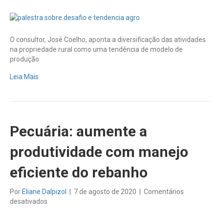
Saiba
as
tendências
e
O consultor, José Coelho, aponta a diversificação das atividades
desafios
na propriedade rural como uma tendência de modelo de
do
produção
agronegócio
para
Leia Mais
próxima
década
Pecuária: aumente a
produtividade com manejo
eficiente do rebanho
Por
Eliane Dalpizol
|
7 de agosto de 2020
|
Comentários
em
desativados
Pecuária: