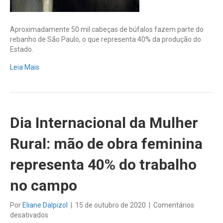
litros
e
movimenta
Aproximadamente 50 mil cabeças de búfalos fazem parte do
R$
rebanho de São Paulo, o que representa 40% da produção do
6
Estado.
milhões
em
Leia Mais
2020
Dia Internacional da Mulher
Rural: mão de obra feminina
representa 40% do trabalho
no campo
Por
Eliane Dalpizol
|
15 de outubro de 2020
|
Comentários
em
desativados