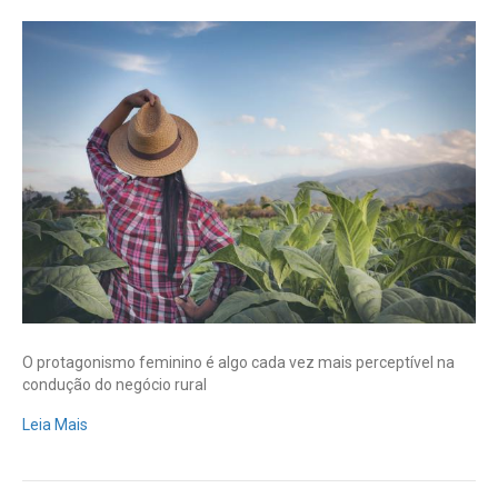
Dia
Internacional
da
Mulher
Rural:
mão
de
obra
feminina
representa
40%
do
trabalho
no
campo
O protagonismo feminino é algo cada vez mais perceptível na
condução do negócio rural
Leia Mais