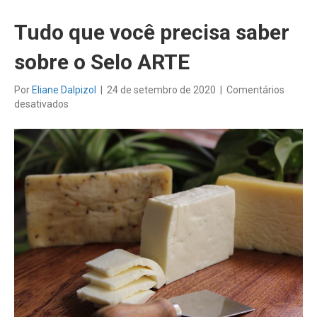
Tudo que você precisa saber
sobre o Selo ARTE
Por
Eliane Dalpizol
|
24 de setembro de 2020
|
Comentários
em
desativados
Tudo
que
você
precisa
saber
sobre
o
Selo
ARTE