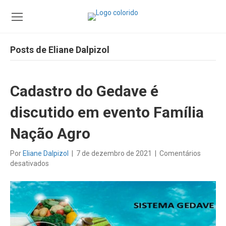
Posts de Eliane Dalpizol
Cadastro do Gedave é
discutido em evento Família
Nação Agro
Por
Eliane Dalpizol
|
7 de dezembro de 2021
|
Comentários
em
desativados
Cadastro
do
Gedave
é
discutido
em