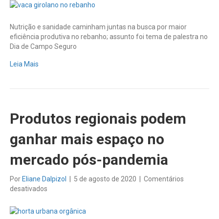
aumente
a
produtividade
Nutrição e sanidade caminham juntas na busca por maior
com
eficiência produtiva no rebanho; assunto foi tema de palestra no
manejo
Dia de Campo Seguro
eficiente
do
Leia Mais
rebanho
Produtos regionais podem
ganhar mais espaço no
mercado pós-pandemia
Por
Eliane Dalpizol
|
5 de agosto de 2020
|
Comentários
em
desativados
Produtos
regionais
podem