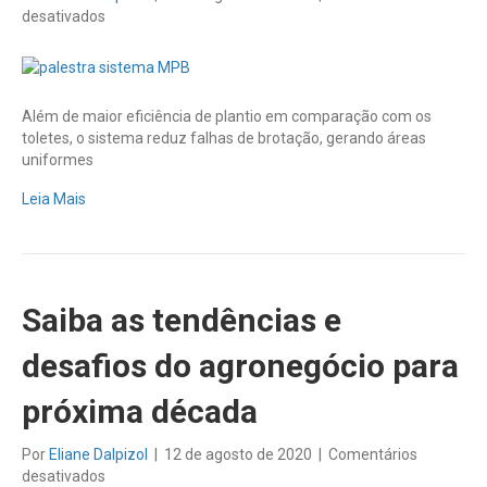
em
desativados
Cana-
de-
açúcar:
sistema
Além de maior eficiência de plantio em comparação com os
MPB
toletes, o sistema reduz falhas de brotação, gerando áreas
aumenta
uniformes
a
produtividade
Leia Mais
em
até
10%
Saiba as tendências e
desafios do agronegócio para
próxima década
Por
Eliane Dalpizol
|
12 de agosto de 2020
|
Comentários
em
desativados