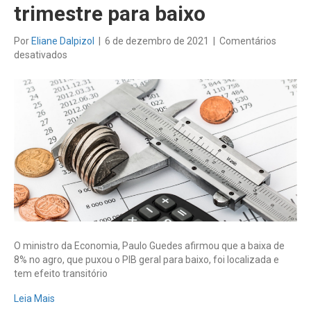
trimestre para baixo
Por
Eliane Dalpizol
|
6 de dezembro de 2021
|
Comentários
em
desativados
Agropecuária
despenca
e
puxa
o
PIB
do
terceiro
trimestre
para
baixo
O ministro da Economia, Paulo Guedes afirmou que a baixa de
8% no agro, que puxou o PIB geral para baixo, foi localizada e
tem efeito transitório
Leia Mais