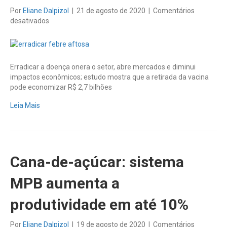
Por
Eliane Dalpizol
|
21 de agosto de 2020
|
Comentários
em
desativados
Confira
cinco
motivos
para
Erradicar a doença onera o setor, abre mercados e diminui
erradicar
impactos econômicos; estudo mostra que a retirada da vacina
a
pode economizar R$ 2,7 bilhões
febre
aftosa
Leia Mais
Cana-de-açúcar: sistema
MPB aumenta a
produtividade em até 10%
Por
Eliane Dalpizol
|
19 de agosto de 2020
|
Comentários