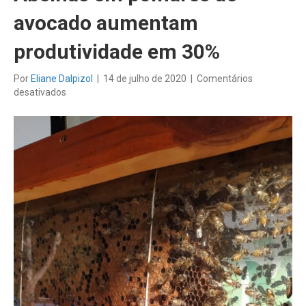
avocado aumentam
produtividade em 30%
Por
Eliane Dalpizol
|
14 de julho de 2020
|
Comentários
em
desativados
Abelhas
em
pomares
de
avocado
aumentam
produtividade
em
30%