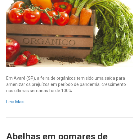
alívio
ao
produtor
durante
a
crise
Em Avaré (SP), a feira de orgânicos tem sido uma saída para
amenizar os prejuízos em período de pandemia; crescimento
nas últimas semanas foi de 100%
Leia Mais
Abelhas em pomares de