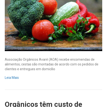
delivery
triplica
em
Avaré
(SP)
Associação Orgânicos Avaré (AOA) recebe encomendas de
alimentos; cestas são montadas de acordo com os pedidos de
clientes e entregues em domicílio
Leia Mais
Orgânicos têm custo de