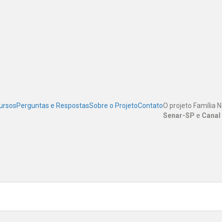
ursos
Perguntas e Respostas
Sobre o Projeto
Contato
O projeto Família 
Senar-SP
e
Canal