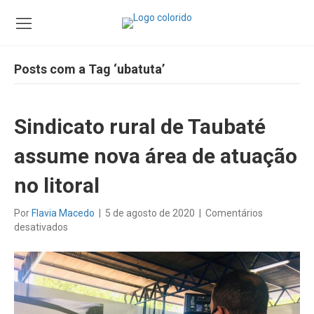
Posts com a Tag ‘ubatuta’
Sindicato rural de Taubaté
assume nova área de atuação
no litoral
Por
Flavia Macedo
|
5 de agosto de 2020
|
Comentários
em
desativados
Sindicato
rural
de
Taubaté
assume
nova