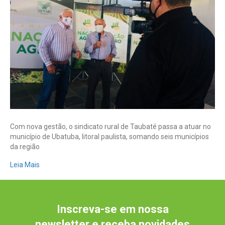
área
de
atuação
no
litoral
Com nova gestão, o sindicato rural de Taubaté passa a atuar no
município de Ubatuba, litoral paulista, somando seis municípios
da região
Leia Mais
Inscreva-se em nossa
newsletter e receba novidades