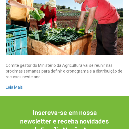
seguro
rural
aumentar
Comitê gestor do Ministério da Agricultura vai se reunir nas
próximas semanas para definir o cronograma e a distribuição de
recursos neste ano
Leia Mais
Inscreva-se em nossa
newsletter e receba novidades