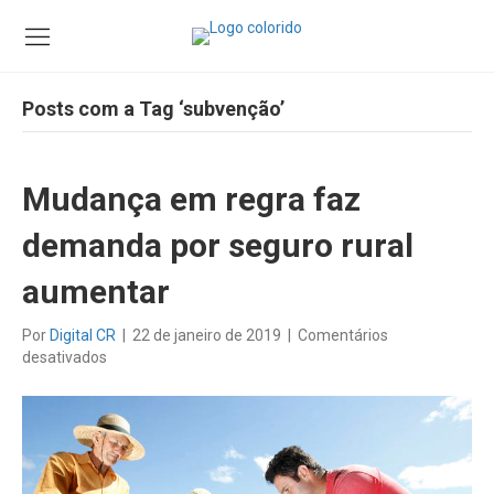
Posts com a Tag ‘subvenção’
Mudança em regra faz
demanda por seguro rural
aumentar
Por
Digital CR
|
22 de janeiro de 2019
|
Comentários
em
desativados
Mudança
em
regra
faz
demanda
por