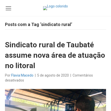
Posts com a Tag ‘sindicato rural’
Sindicato rural de Taubaté
assume nova área de atuação
no litoral
Por
Flavia Macedo
|
5 de agosto de 2020
|
Comentários
em
desativados
Sindicato
rural
de
Taubaté
assume
nova