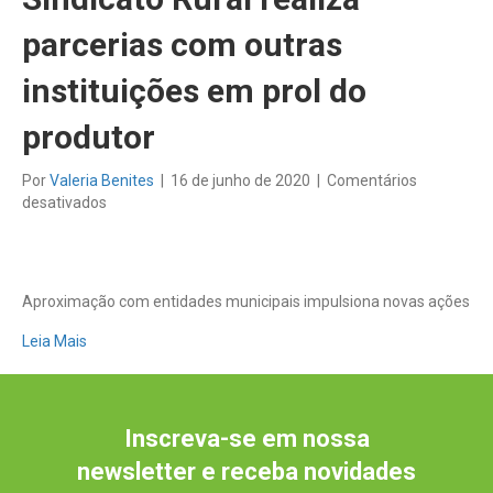
parcerias com outras
instituições em prol do
produtor
Por
Valeria Benites
|
16 de junho de 2020
|
Comentários
em
desativados
Sindicato
Rural
realiza
parcerias
Aproximação com entidades municipais impulsiona novas ações
com
outras
Leia Mais
instituições
em
prol
do
Inscreva-se em nossa
produtor
newsletter e receba novidades