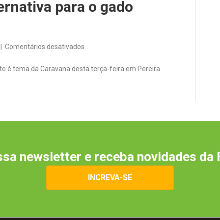
rnativa para o gado
em
|
Comentários desativados
Suplementação
é
e é tema da Caravana desta terça-feira em Pereira
alternativa
para
o
gado
durante
o
inverno
sa newsletter e receba novidades da 
INCREVA-SE