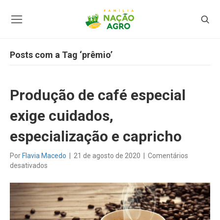
Posts com a Tag ‘prêmio’
Produção de café especial
exige cuidados,
especialização e capricho
Por
Flavia Macedo
|
21 de agosto de 2020
|
Comentários
em
desativados
Produção
de
café
especial
exige