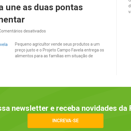
O
a une as duas pontas
d
v
imentar
em
Comentários desativados
Projeto
Campo
Pequeno agricultor vende seus produtos a um
Favela
preço justo e o Projeto Campo Favela entrega os
une
alimentos para as famílias em situação de
as
duas
pontas
frágeis
da
cadeia
alimentar
sa newsletter e receba novidades da 
INCREVA-SE