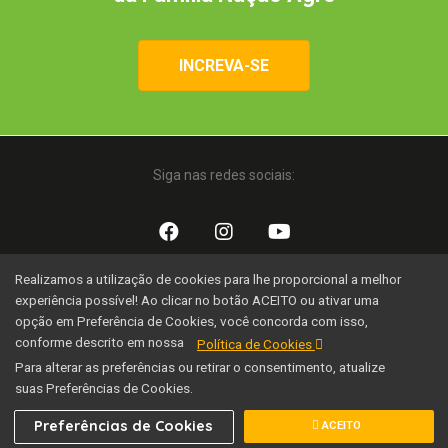
INCREVA-SE
Siga nas redes sociais:
Realizamos a utilização de cookies para lhe proporcional a melhor
Uma iniciativa:
experiência possível! Ao clicar no botão ACEITO ou ativar uma
opção em Preferência de Cookies, você concorda com isso,
conforme descrito em nossa
Política de Cookies
Para alterar as preferências ou retirar o consentimento, atualize
suas Preferências de Cookies.
Família Nação Agro © 2020 Todos os direitos reservados.
Preferências de Cookies
ACEITO
Desenvolvido por SEOX