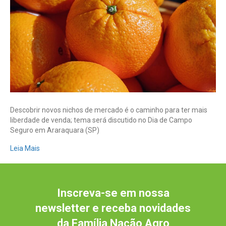
para
não
depender
da
indústria
Descobrir novos nichos de mercado é o caminho para ter mais
liberdade de venda; tema será discutido no Dia de Campo
Seguro em Araraquara (SP)
Leia Mais
Inscreva-se em nossa
newsletter e receba novidades
da Família Nação Agro