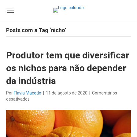
Posts com a Tag ‘nicho’
Produtor tem que diversificar
os nichos para não depender
da indústria
Por
Flavia Macedo
|
11 de agosto de 2020
|
Comentários
em
desativados
Produtor
tem
que
diversificar
os
nichos