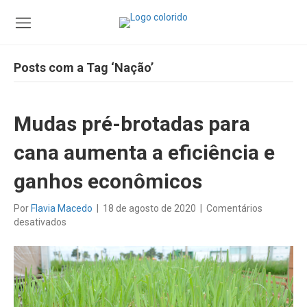
Posts com a Tag ‘Nação’
Mudas pré-brotadas para
cana aumenta a eficiência e
ganhos econômicos
Por
Flavia Macedo
|
18 de agosto de 2020
|
Comentários
em
desativados
Mudas
pré-
brotadas
para
cana
aumenta