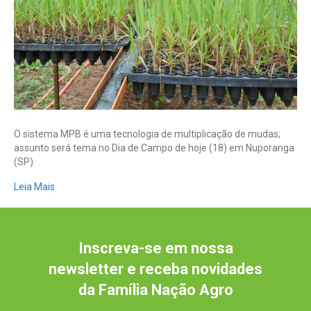
a
eficiência
e
ganhos
econômicos
O sistema MPB é uma tecnologia de multiplicação de mudas;
assunto será tema no Dia de Campo de hoje (18) em Nuporanga
(SP)
Leia Mais
Inscreva-se em nossa
newsletter e receba novidades
da Família Nação Agro