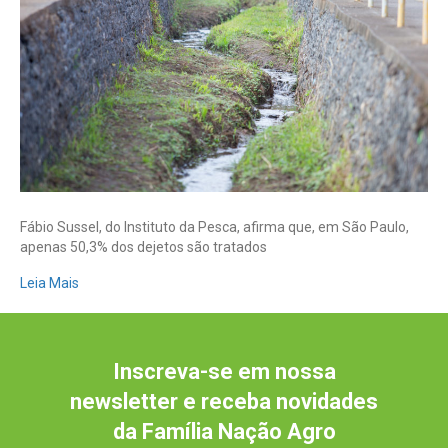
mais
que
o
agro,
diz
pesquisador
Fábio Sussel, do Instituto da Pesca, afirma que, em São Paulo,
apenas 50,3% dos dejetos são tratados
Leia Mais
Inscreva-se em nossa
newsletter e receba novidades
da Família Nação Agro