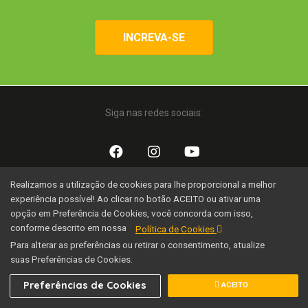
INCREVA-SE
Siga nas redes sociais:
Realizamos a utilização de cookies para lhe proporcional a melhor
Uma iniciativa:
experiência possível! Ao clicar no botão ACEITO ou ativar uma
opção em Preferência de Cookies, você concorda com isso,
conforme descrito em nossa
Política de Cookies
Para alterar as preferências ou retirar o consentimento, atualize
suas Preferências de Cookies.
Família Nação Agro © 2020 Todos os direitos reservados.
Preferências de Cookies
ACEITO
Desenvolvido por SEOX