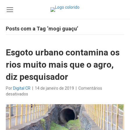
Posts com a Tag ‘mogi guaçu’
Esgoto urbano contamina os
rios muito mais que o agro,
diz pesquisador
Por
Digital CR
|
14 de janeiro de 2019
|
Comentários
em
desativados
Esgoto
urbano
contamina
os
rios
muito