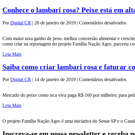
Conhece o lambari rosa? Peixe está em al
em
Por
Digital CR
|
20 de janeiro de 2019
|
Comentários desativados
Con
o
Com maior taxa ganho de peso, melhor conversão alimentar e crescim
lamb
como criar na reportagem do projeto Família Nação Agro, parceria c
rosa
Peix
Leia Mais
está
em
Saiba como criar lambari rosa e faturar 
alta
no
mer
em
Por
Digital CR
|
14 de janeiro de 2019
|
Comentários desativados
Saib
com
Mercado do peixe como isca viva paga R$ 160 por milheiro; para peti
criar
lamb
Leia Mais
rosa
e
fatur
O projeto Família Nação Agro é uma iniciativa do Senar-SP e o Canal R
com
a
Inscreva-se em nossa newsletter e receba 
prod