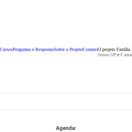
Cursos
Perguntas e Respostas
Sobre o Projeto
Contato
O projeto Família
Senar-SP
e
Canal
Agenda: