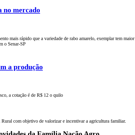
ta no mercado
hece
ento mais rápido que a variedade de rabo amarelo, exemplar tem maior
ari
om o Senar-SP
?
e
com a produção
cado
a
o
sco, a cotação é de R$ 12 o quilo
ari
ar
ural com objetivo de valorizar e incentivar a agricultura familiar.
novidades da Família Nação Agro
ução