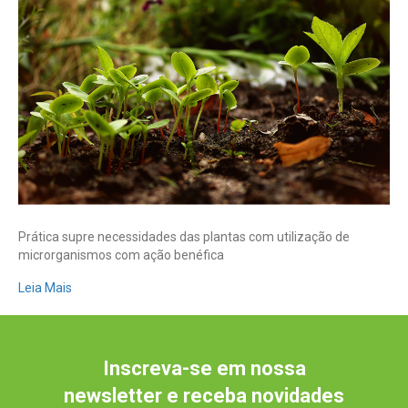
os
benefícios
da
técnica
para
a
agricultura
Prática supre necessidades das plantas com utilização de
microrganismos com ação benéfica
Leia Mais
Inscreva-se em nossa
newsletter e receba novidades