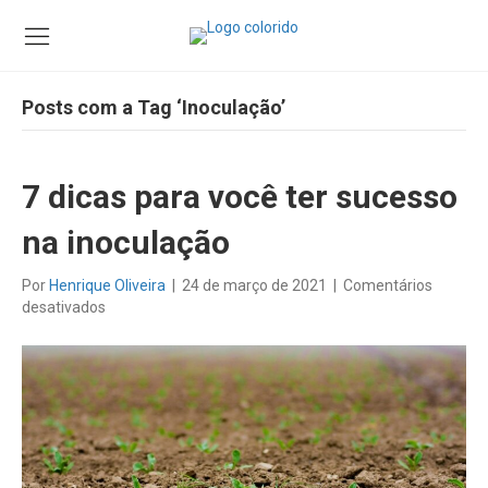
Posts com a Tag ‘Inoculação’
7 dicas para você ter sucesso
na inoculação
Por
Henrique Oliveira
|
24 de março de 2021
|
Comentários
em
desativados
7
dicas
para
você
ter
sucesso
na
inoculação