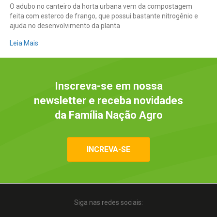
O adubo no canteiro da horta urbana vem da compostagem
feita com esterco de frango, que possui bastante nitrogênio e
ajuda no desenvolvimento da planta
Leia Mais
Inscreva-se em nossa
newsletter e receba novidades
da Família Nação Agro
INCREVA-SE
Siga nas redes sociais: