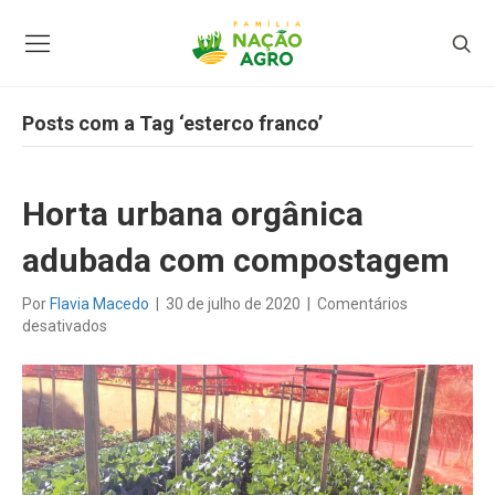
Posts com a Tag ‘esterco franco’
Horta urbana orgânica
adubada com compostagem
Por
Flavia Macedo
|
30 de julho de 2020
|
Comentários
em
desativados
Horta
urbana
orgânica
adubada
com
compostagem