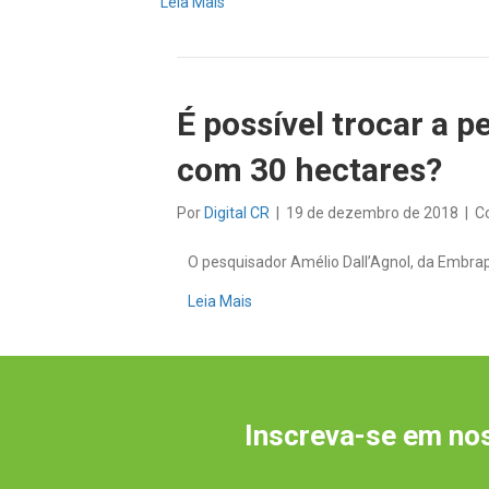
Leia Mais
É possível trocar a pe
com 30 hectares?
Por
Digital CR
|
19 de dezembro de 2018
|
C
O pesquisador Amélio Dall’Agnol, da Embrap
Leia Mais
Inscreva-se em nos