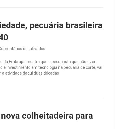
renda
e
trazer
alívio
edade, pecuária brasileira
ao
produtor
040
em
Comentários desativados
Sem
gestão
o da Embrapa mostra que o pecuarista que não fizer
na
o e investimento em tecnologia na pecuária de corte, vai
propriedade,
r a atividade daqui duas décadas
pecuária
brasileira
pode
diminuir
até
2040
nova colheitadeira para