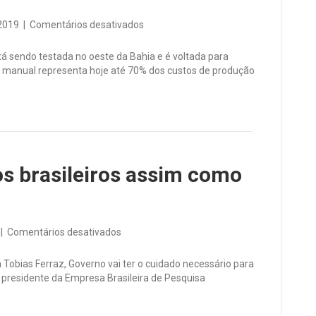
em
2019
|
Comentários desativados
Embrapa
desenvolve
á sendo testada no oeste da Bahia e é voltada para
nova
a manual representa hoje até 70% dos custos de produção
colheitadeira
para
algodão
s brasileiros assim como
em
|
Comentários desativados
“Embrapa
está
a Tobias Ferraz, Governo vai ter o cuidado necessário para
para
 presidente da Empresa Brasileira de Pesquisa
os
brasileiros