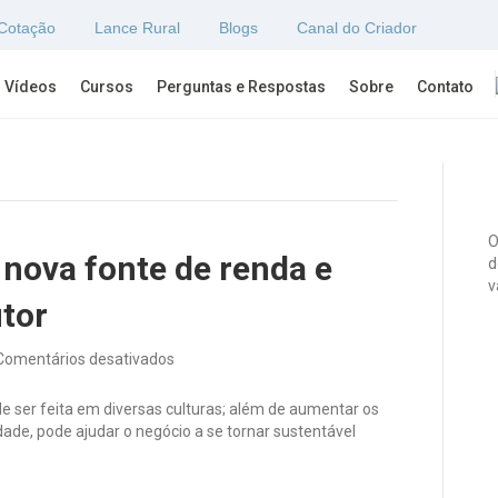
Cotação
Lance Rural
Blogs
Canal do Criador
Vídeos
Cursos
Perguntas e Respostas
Sobre
Contato
O
 nova fonte de renda e
d
v
utor
em
Comentários desativados
Polinização
pode
e ser feita em diversas culturas; além de aumentar os
ser
dade, pode ajudar o negócio a se tornar sustentável
nova
fonte
de