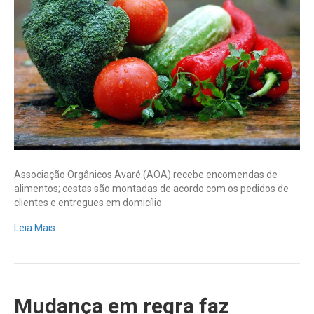
delivery
triplica
em
Avaré
(SP)
Associação Orgânicos Avaré (AOA) recebe encomendas de
alimentos; cestas são montadas de acordo com os pedidos de
clientes e entregues em domicílio
Leia Mais
Mudança em regra faz