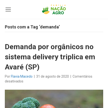
Posts com a Tag ‘demanda’
Demanda por orgânicos no
sistema delivery triplica em
Avaré (SP)
Por
Flavia Macedo
|
31 de agosto de 2020
|
Comentários
em
desativados
Demanda
por
orgânicos
no
sistema