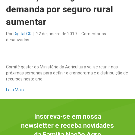
demanda por seguro rural
aumentar
Por
Digital CR
|
22 de janeiro de 2019
|
Comentários
em
desativados
Mudança
em
regra
faz
Comitê gestor do Ministério da Agricultura vai se reunir nas
demanda
próximas semanas para definir o cronograma e a distribuição de
por
recursos neste ano
seguro
rural
Leia Mais
aumentar
Inscreva-se em nossa
newsletter e receba novidades
da Família Nação Agro