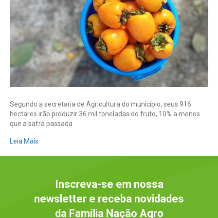
de
caqui
em
Mogi
das
Cruzes
Segundo a secretaria de Agricultura do município, seus 916
hectares irão produzir 36 mil toneladas do fruto, 10% a menos
que a safra passada
Leia Mais
Inscreva-se em nossa
newsletter e receba novidades
da Família Nação Agro