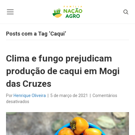
Posts com a Tag ‘Caqui’
Clima e fungo prejudicam
produção de caqui em Mogi
das Cruzes
Por
Henrique Oliveira
|
5 de março de 2021
|
Comentários
em
desativados
Clima
e
fungo
prejudicam
produção