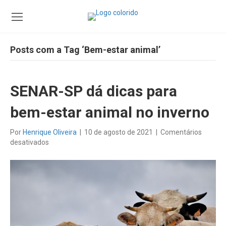
Posts com a Tag ‘Bem-estar animal’
SENAR-SP dá dicas para
bem-estar animal no inverno
Por
Henrique Oliveira
|
10 de agosto de 2021
|
Comentários
em
desativados
SENAR-
SP
dá
dicas
para
bem-
estar
animal