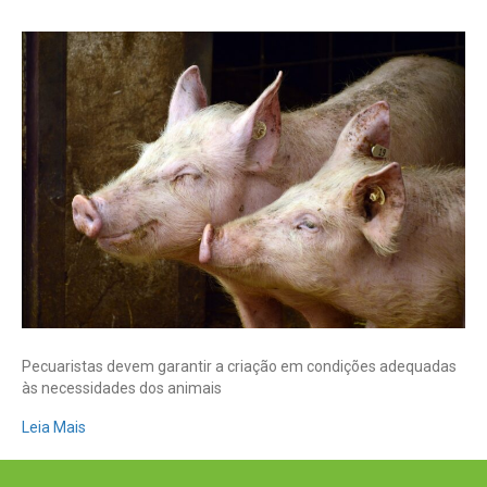
Bem-
estar
animal:
9
dicas
para
o
manejo
de
suínos
Pecuaristas devem garantir a criação em condições adequadas
às necessidades dos animais
Leia Mais