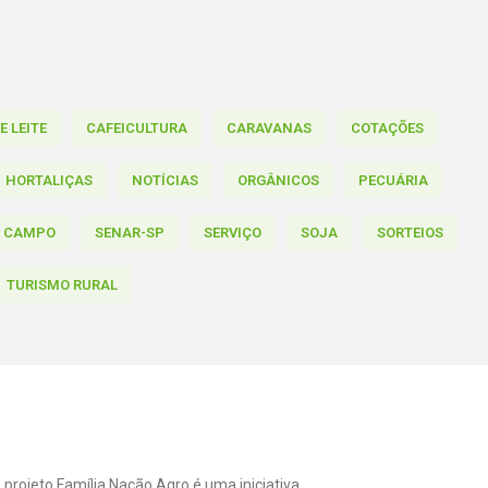
 LEITE
CAFEICULTURA
CARAVANAS
COTAÇÕES
HORTALIÇAS
NOTÍCIAS
ORGÂNICOS
PECUÁRIA
O CAMPO
SENAR-SP
SERVIÇO
SOJA
SORTEIOS
TURISMO RURAL
 projeto Família Nação Agro é uma iniciativa