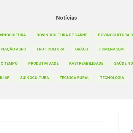
Notícias
VINOCULTURA
BOVINOCULTURA DE CARNE
BOVINOCULTURA DE
A NAÇÃO AGRO
FRUTICULTURA
GRÃOS
HOMENAGEM
DO TEMPO
PRODUTIVIDADE
RASTREABILIDADE
SAÚDE N
ILIAR
SUINOCULTURA
TÉCNICA RURAL
TECNOLOGIA
O