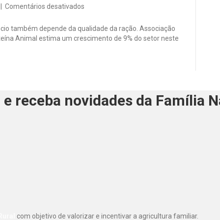
em
|
Comentários desativados
Produtores
de
cio também depende da qualidade da ração. Associação
ovos
oteína Animal estima um crescimento de 9% do setor neste
de
Bastos
investem
em
genética
animal
 e receba novidades da Família 
para
manter
produção
Rural
com objetivo de valorizar e incentivar a agricultura familiar.