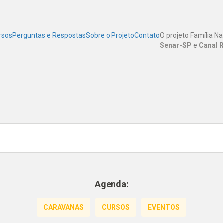
rsos
Perguntas e Respostas
Sobre o Projeto
Contato
O projeto Família Na
Senar-SP
e
Canal R
Agenda:
CARAVANAS
CURSOS
EVENTOS