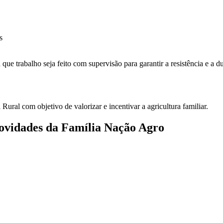
em
s
Bioconstrução
reduz
ue trabalho seja feito com supervisão para garantir a resistência e a d
os
custos
em
até
30%
ural com objetivo de valorizar e incentivar a agricultura familiar.
novidades da Família Nação Agro