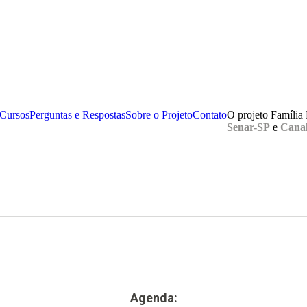
Cursos
Perguntas e Respostas
Sobre o Projeto
Contato
O projeto Família
Senar-SP
e
Canal
Agenda: