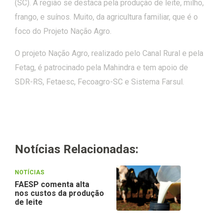
(SC). A região se destaca pela produção de leite, milho,
frango, e suínos. Muito, da agricultura familiar, que é o
foco do Projeto Nação Agro.
O projeto Nação Agro, realizado pelo Canal Rural e pela
Fetag, é patrocinado pela Mahindra e tem apoio de
SDR-RS, Fetaesc, Fecoagro-SC e Sistema Farsul.
Notícias Relacionadas:
NOTÍCIAS
FAESP comenta alta
nos custos da produção
de leite