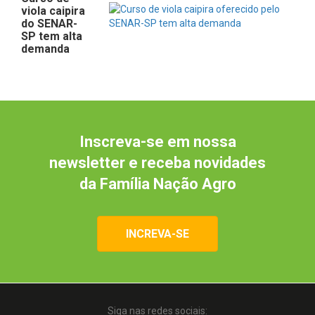
viola caipira
do SENAR-
SP tem alta
demanda
Inscreva-se em nossa
newsletter e receba novidades
da Família Nação Agro
INCREVA-SE
Siga nas redes sociais: