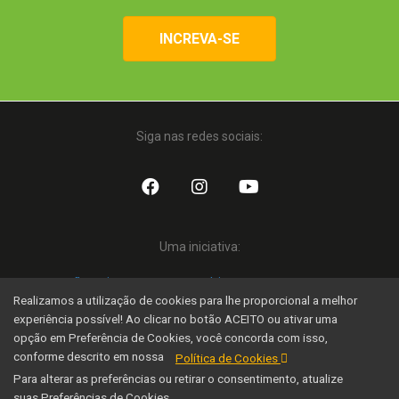
INCREVA-SE
Siga nas redes sociais:
Uma iniciativa:
Realizamos a utilização de cookies para lhe proporcional a melhor
experiência possível! Ao clicar no botão ACEITO ou ativar uma
opção em Preferência de Cookies, você concorda com isso,
Família Nação Agro © 2020 Todos os direitos reservados.
conforme descrito em nossa
Política de Cookies
Desenvolvido por SEOX
Para alterar as preferências ou retirar o consentimento, atualize
suas Preferências de Cookies.