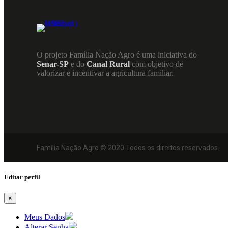
O projeto Família Nação Agro é uma iniciativa do
Senar-SP
e do
Canal Rural
com objetivo de
valorizar e incentivar a agricultura familiar.
Família Nação Agro © 2020 Todos os direitos reservados.
Editar perfil
×
Meus Dados
Alterar Senha