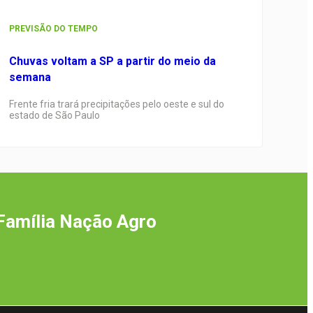
PREVISÃO DO TEMPO
Chuvas voltam a SP a partir do meio da
semana
Frente fria trará precipitações pelo oeste e sul do
estado de São Paulo
Família Nação Agro