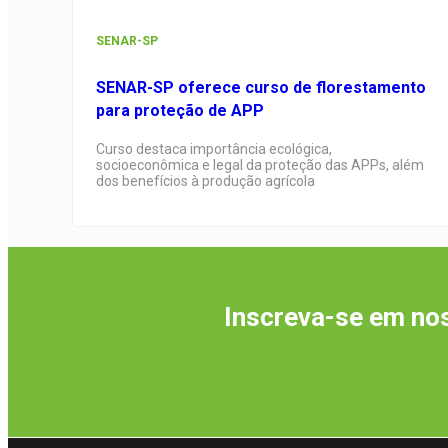
SENAR-SP
SENAR-SP oferece curso de florestamento
para proteção de APP
Curso destaca importância ecológica,
socioeconômica e legal da proteção das APPs, além
dos benefícios à produção agrícola
Inscreva-se em nos