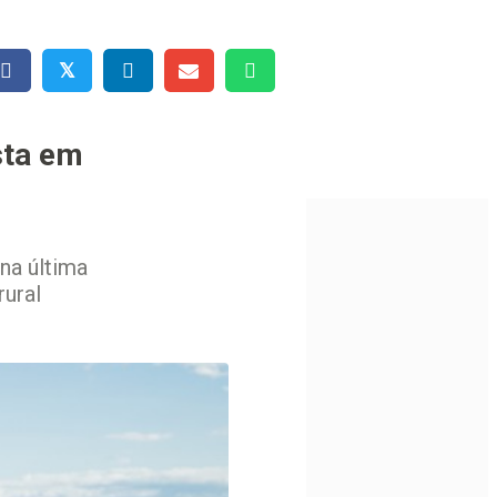
𝕏
sta em
na última
rural