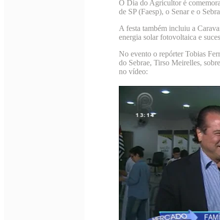
O Dia do Agricultor é comemorad
de SP (Faesp), o Senar e o Sebrae
A festa também incluiu a Carava
energia solar fotovoltaica e suces
No evento o repórter Tobias Ferr
do Sebrae, Tirso Meirelles, sobre
no vídeo: