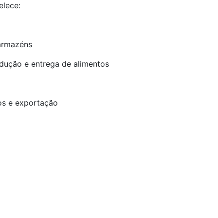
elece:
 armazéns
odução e entrega de alimentos
os e exportação