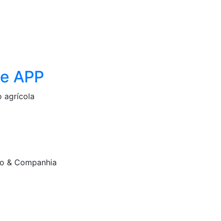
de APP
 agrícola
ado & Companhia