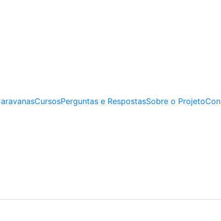
Caravanas
Cursos
Perguntas e Respostas
Sobre o Projeto
Con