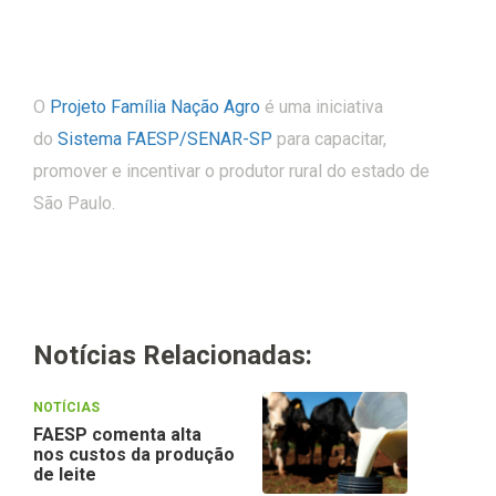
O
Projeto Família Nação Agro
é uma iniciativa
do
Sistema FAESP/SENAR-SP
para capacitar,
promover e incentivar o produtor rural do estado de
São Paulo.
Notícias Relacionadas:
NOTÍCIAS
FAESP comenta alta
nos custos da produção
de leite