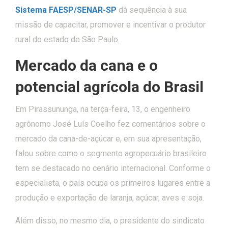
Sistema FAESP/SENAR-SP
dá sequência à sua
missão de capacitar, promover e incentivar o produtor
rural do estado de São Paulo.
Mercado da cana e o
potencial agrícola do Brasil
Em Pirassununga, na terça-feira, 13, o engenheiro
agrônomo José Luís Coelho fez comentários sobre o
mercado da cana-de-açúcar e, em sua apresentação,
falou sobre como o segmento agropecuário brasileiro
tem se destacado no cenário internacional. Conforme o
especialista, o país ocupa os primeiros lugares entre a
produção e exportação de laranja, açúcar, aves e soja.
Além disso, no mesmo dia, o presidente do sindicato