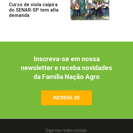
Curso de viola caipira
do SENAR-SP tem alta
demanda
Inscreva-se em nossa
newsletter e receba novidades
da Família Nação Agro
INCREVA-SE
Siga nas redes sociais: