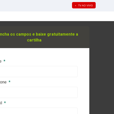
●
TV AO VIVO
ncha os campos e baixe gratuitamente a
cartilha
e
*
fone
*
il
*