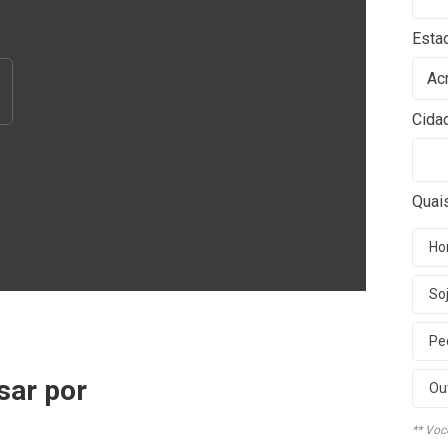
Esta
Cida
Quai
Hor
So
Pe
sar por
Ou
** Voc