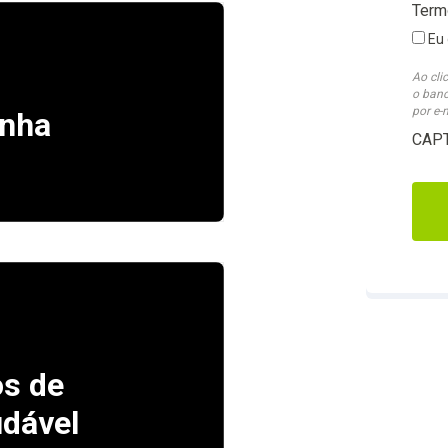
Term
Eu 
Ao cli
o banc
por e-
inha
CAP
s de
dável