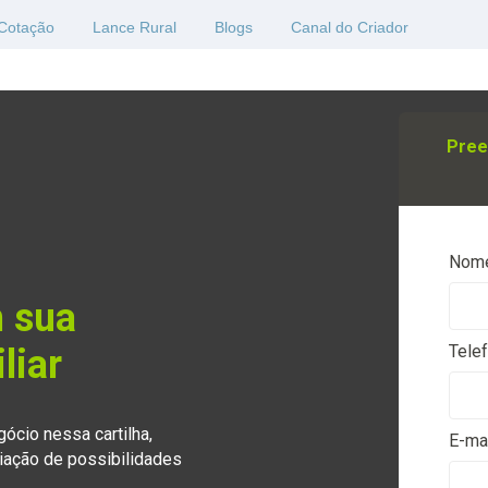
Cotação
Lance Rural
Blogs
Canal do Criador
Pree
Nom
 sua
Tele
liar
cio nessa cartilha,
E-ma
iação de possibilidades