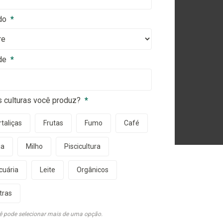
do
*
de
*
s culturas você produz?
*
taliças
Frutas
Fumo
Café
ja
Milho
Piscicultura
cuária
Leite
Orgânicos
tras
ê pode selecionar mais de uma opção.